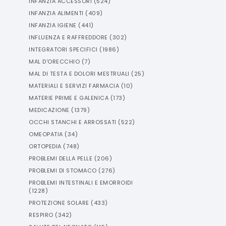
INFANZIA ACCESSORI
(
524
)
INFANZIA ALIMENTI
(
409
)
INFANZIA IGIENE
(
441
)
INFLUENZA E RAFFREDDORE
(
302
)
INTEGRATORI SPECIFICI
(
1986
)
MAL D'ORECCHIO
(
7
)
MAL DI TESTA E DOLORI MESTRUALI
(
25
)
MATERIALI E SERVIZI FARMACIA
(
10
)
MATERIE PRIME E GALENICA
(
173
)
MEDICAZIONE
(
1379
)
OCCHI STANCHI E ARROSSATI
(
522
)
OMEOPATIA
(
34
)
ORTOPEDIA
(
748
)
PROBLEMI DELLA PELLE
(
206
)
PROBLEMI DI STOMACO
(
276
)
PROBLEMI INTESTINALI E EMORROIDI
(
1228
)
PROTEZIONE SOLARE
(
433
)
RESPIRO
(
342
)