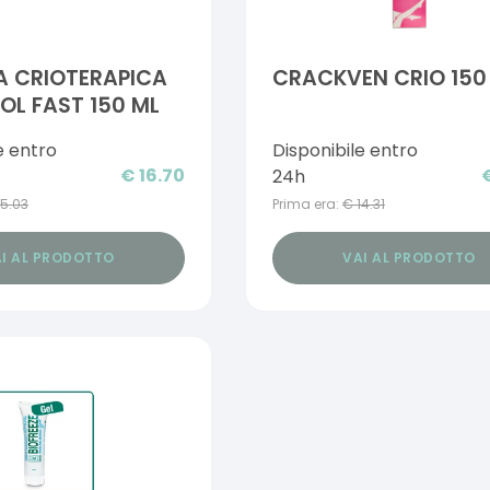
A CRIOTERAPICA
CRACKVEN CRIO 150
L FAST 150 ML
e entro
Disponibile entro
€
16.70
24h
15.03
Prima era:
€
14.31
I AL PRODOTTO
VAI AL PRODOTTO