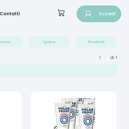
Contatti
Accedi
anzia
Igiene
Prodotti
1
di
1