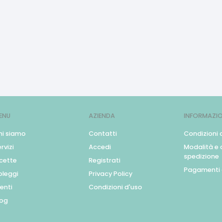
ENU
AZIENDA
INFORMAZIO
hi siamo
Contatti
Condizioni 
rvizi
Accedi
Modalità e c
spedizione
icette
Registrati
Pagamenti 
oleggi
Privacy Policy
enti
Condizioni d'uso
log