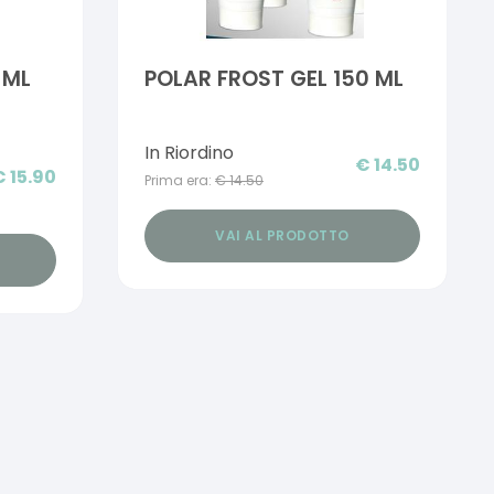
 ML
POLAR FROST GEL 150 ML
In Riordino
€
14.50
€
15.90
Prima era:
€
14.50
VAI AL PRODOTTO