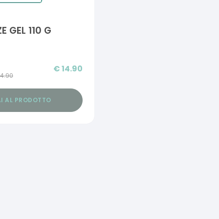
E GEL 110 G
€
14.90
14.90
I AL PRODOTTO