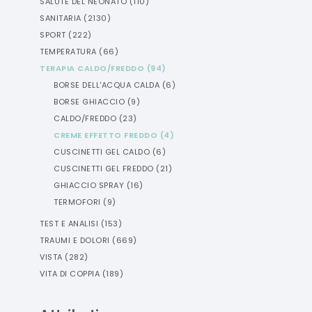
SALUTE DEL NEONATO
(
110
)
SANITARIA
(
2130
)
SPORT
(
222
)
TEMPERATURA
(
66
)
TERAPIA CALDO/FREDDO
(
94
)
BORSE DELL'ACQUA CALDA
(
6
)
BORSE GHIACCIO
(
9
)
CALDO/FREDDO
(
23
)
CREME EFFETTO FREDDO
(
4
)
CUSCINETTI GEL CALDO
(
6
)
CUSCINETTI GEL FREDDO
(
21
)
GHIACCIO SPRAY
(
16
)
TERMOFORI
(
9
)
TEST E ANALISI
(
153
)
TRAUMI E DOLORI
(
669
)
VISTA
(
282
)
VITA DI COPPIA
(
189
)