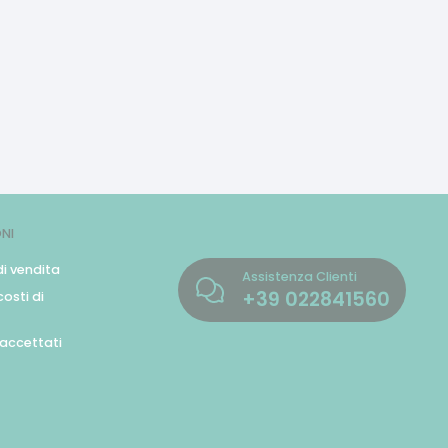
NI
di vendita
Assistenza Clienti
+39
022841560
osti di
accettati