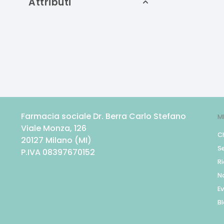
Attributi
Farmacia sociale Dr. Berra Carlo Stefano
M
Viale Monza, 126
C
20127
Milano
(
MI
)
Se
P.IVA
08397670152
R
N
Ev
B