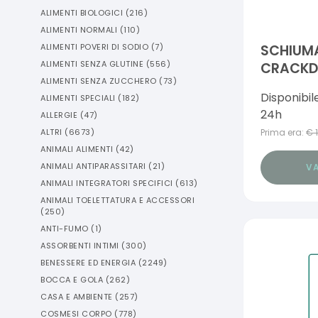
ALIMENTI BIOLOGICI
(
216
)
ALIMENTI NORMALI
(
110
)
ALIMENTI POVERI DI SODIO
(
7
)
SCHIUM
ALIMENTI SENZA GLUTINE
(
556
)
CRACKDO
ALIMENTI SENZA ZUCCHERO
(
73
)
Disponibil
ALIMENTI SPECIALI
(
182
)
24h
ALLERGIE
(
47
)
ALTRI
(
6673
)
Prima era:
€
ANIMALI ALIMENTI
(
42
)
ANIMALI ANTIPARASSITARI
(
21
)
VA
ANIMALI INTEGRATORI SPECIFICI
(
613
)
ANIMALI TOELETTATURA E ACCESSORI
(
250
)
ANTI-FUMO
(
1
)
ASSORBENTI INTIMI
(
300
)
BENESSERE ED ENERGIA
(
2249
)
BOCCA E GOLA
(
262
)
CASA E AMBIENTE
(
257
)
COSMESI CORPO
(
778
)