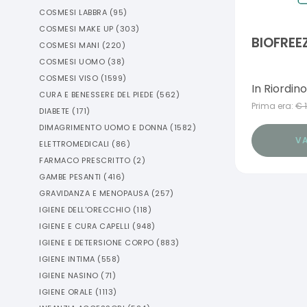
COSMESI LABBRA
(
95
)
COSMESI MAKE UP
(
303
)
BIOFREEZ
COSMESI MANI
(
220
)
COSMESI UOMO
(
38
)
COSMESI VISO
(
1599
)
In Riordino
CURA E BENESSERE DEL PIEDE
(
562
)
Prima era:
€
DIABETE
(
171
)
DIMAGRIMENTO UOMO E DONNA
(
1582
)
VA
ELETTROMEDICALI
(
86
)
FARMACO PRESCRITTO
(
2
)
GAMBE PESANTI
(
416
)
GRAVIDANZA E MENOPAUSA
(
257
)
IGIENE DELL'ORECCHIO
(
118
)
IGIENE E CURA CAPELLI
(
948
)
IGIENE E DETERSIONE CORPO
(
883
)
IGIENE INTIMA
(
558
)
IGIENE NASINO
(
71
)
IGIENE ORALE
(
1113
)