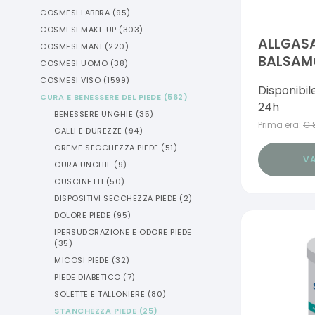
COSMESI LABBRA
(
95
)
COSMESI MAKE UP
(
303
)
ALLGASA
COSMESI MANI
(
220
)
BALSAM
COSMESI UOMO
(
38
)
COSMESI VISO
(
1599
)
Disponibil
CURA E BENESSERE DEL PIEDE
(
562
)
24h
BENESSERE UNGHIE
(
35
)
Prima era:
€
CALLI E DUREZZE
(
94
)
CREME SECCHEZZA PIEDE
(
51
)
VA
CURA UNGHIE
(
9
)
CUSCINETTI
(
50
)
DISPOSITIVI SECCHEZZA PIEDE
(
2
)
DOLORE PIEDE
(
95
)
IPERSUDORAZIONE E ODORE PIEDE
(
35
)
MICOSI PIEDE
(
32
)
PIEDE DIABETICO
(
7
)
SOLETTE E TALLONIERE
(
80
)
STANCHEZZA PIEDE
(
25
)