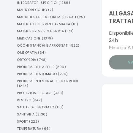
INTEGRATORI SPECIFICI
(
1986
)
MAL D'ORECCHIO
(
7
)
ALLGAS
MAL DI TESTA E DOLORI MESTRUALI
(
25
)
TRATTANT
MATERIALI E SERVIZI FARMACIA
(
10
)
STANCHI
MATERIE PRIME E GALENICA
(
173
)
Disponibil
100 ML
MEDICAZIONE
(
1379
)
24h
OCCHI STANCHI E ARROSSATI
(
522
)
Prima era:
€
OMEOPATIA
(
34
)
ORTOPEDIA
(
748
)
VA
PROBLEMI DELLA PELLE
(
206
)
PROBLEMI DI STOMACO
(
276
)
PROBLEMI INTESTINALI E EMORROIDI
(
1228
)
PROTEZIONE SOLARE
(
433
)
RESPIRO
(
342
)
SALUTE DEL NEONATO
(
110
)
SANITARIA
(
2130
)
SPORT
(
222
)
TEMPERATURA
(
66
)