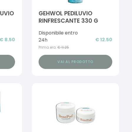
LUVIO
GEHWOL PEDILUVIO
RINFRESCANTE 330 G
Disponibile entro
€
8.50
€
12.50
24h
Prima era:
€
11.25
VAI AL PRODOTTO