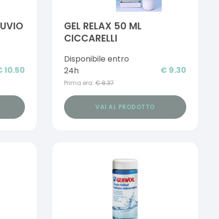
LUVIO
GEL RELAX 50 ML
CICCARELLI
Disponibile entro
€
10.50
€
9.30
24h
Prima era:
€
8.37
VAI AL PRODOTTO