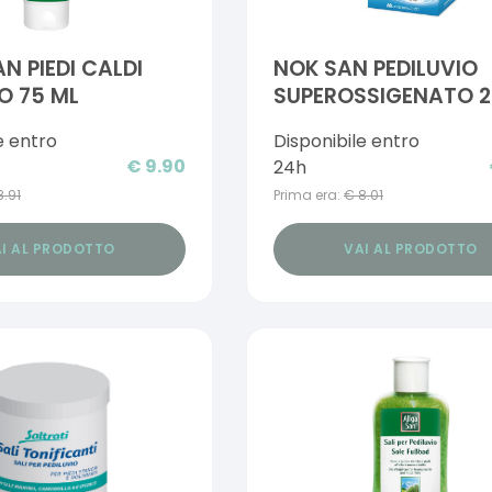
N PIEDI CALDI
NOK SAN PEDILUVIO
O 75 ML
SUPEROSSIGENATO 2
e entro
Disponibile entro
€
9.90
24h
8.91
Prima era:
€
8.01
I AL PRODOTTO
VAI AL PRODOTTO