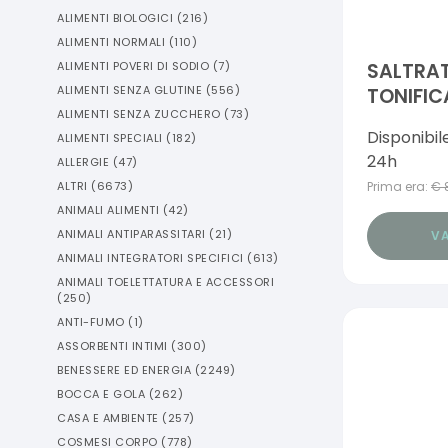
ALIMENTI BIOLOGICI
(
216
)
ALIMENTI NORMALI
(
110
)
ALIMENTI POVERI DI SODIO
(
7
)
SALTRA
ALIMENTI SENZA GLUTINE
(
556
)
TONIFIC
ALIMENTI SENZA ZUCCHERO
(
73
)
RINFRESC
Disponibil
ALIMENTI SPECIALI
(
182
)
GAMBE 1
24h
ALLERGIE
(
47
)
ALTRI
(
6673
)
Prima era:
€
ANIMALI ALIMENTI
(
42
)
ANIMALI ANTIPARASSITARI
(
21
)
VA
ANIMALI INTEGRATORI SPECIFICI
(
613
)
ANIMALI TOELETTATURA E ACCESSORI
(
250
)
ANTI-FUMO
(
1
)
ASSORBENTI INTIMI
(
300
)
BENESSERE ED ENERGIA
(
2249
)
BOCCA E GOLA
(
262
)
CASA E AMBIENTE
(
257
)
COSMESI CORPO
(
778
)