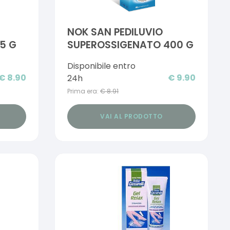
NOK SAN PEDILUVIO
5 G
SUPEROSSIGENATO 400 G
Disponibile entro
€
8.90
€
9.90
24h
Prima era:
€
8.91
VAI AL PRODOTTO