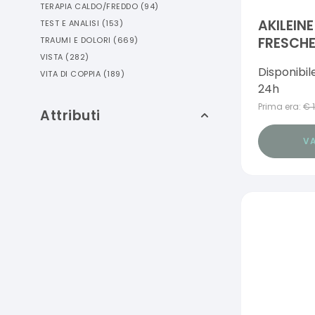
TERAPIA CALDO/FREDDO
(
94
)
AKILEIN
TEST E ANALISI
(
153
)
FRESCHE
TRAUMI E DOLORI
(
669
)
ANTIFAT
VISTA
(
282
)
Disponibil
VITA DI COPPIA
(
189
)
24h
Prima era:
€
Attributi
VA