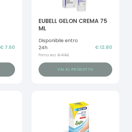
EUBELL GELON CREMA 75
ML
Disponibile entro
€
7.50
€
12.80
24h
Prima era:
€
11.52
VAI AL PRODOTTO