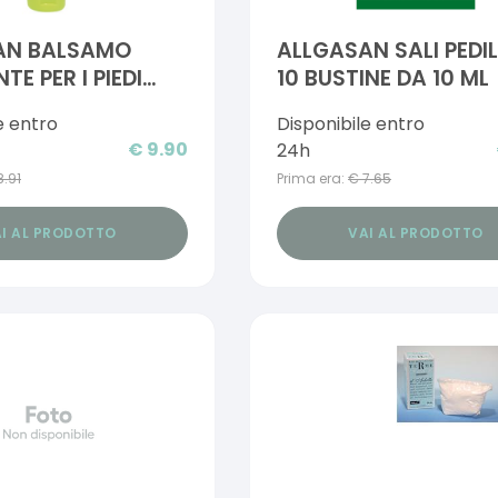
AN BALSAMO
ALLGASAN SALI PEDI
E PER I PIEDI
10 BUSTINE DA 10 ML
 E AFFATICATI
e entro
Disponibile entro
€
9.90
24h
8.91
Prima era:
€
7.65
I AL PRODOTTO
VAI AL PRODOTTO