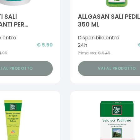
I SALI
ALLGASAN SALI PEDI
ANTI PER
350 ML
IO 200 G
e entro
Disponibile entro
€
5.50
24h
4.95
Prima era:
€
9.45
I AL PRODOTTO
VAI AL PRODOTTO