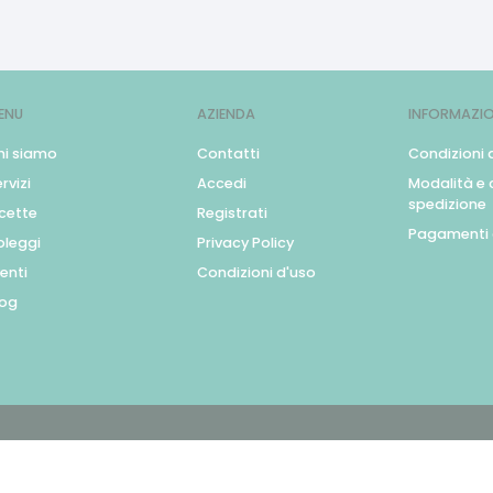
ENU
AZIENDA
INFORMAZIO
hi siamo
Contatti
Condizioni 
rvizi
Accedi
Modalità e c
spedizione
icette
Registrati
Pagamenti 
oleggi
Privacy Policy
enti
Condizioni d'uso
log