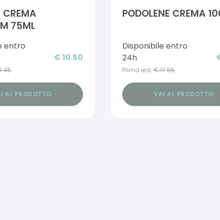
 CREMA
PODOLENE CREMA 10
EM 75ML
e entro
Disponibile entro
€
10.50
24h
9.45
Prima era:
€
17.55
I AL PRODOTTO
VAI AL PRODOTTO