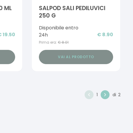
0 ML
SALPOD SALI PEDILUVICI
250 G
Disponibile entro
€
19.50
€
8.90
24h
Prima era:
€
8.01
VAI AL PRODOTTO
1
di
2