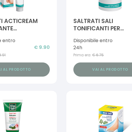
TI ACTICREAM
SALTRATI SALI
ANTE
TONIFICANTI PER
ANTE PER PIEDI E
PEDILUVIO 400 G
e entro
Disponibile entro
00 ML
€
9.90
24h
8.91
Prima era:
€
6.75
I AL PRODOTTO
VAI AL PRODOTTO