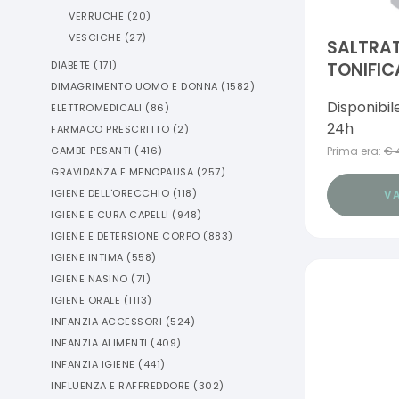
VERRUCHE
(
20
)
VESCICHE
(
27
)
SALTRAT
DIABETE
(
171
)
TONIFIC
DIMAGRIMENTO UOMO E DONNA
(
1582
)
PEDILUV
Disponibil
ELETTROMEDICALI
(
86
)
24h
FARMACO PRESCRITTO
(
2
)
Prima era:
€
GAMBE PESANTI
(
416
)
GRAVIDANZA E MENOPAUSA
(
257
)
IGIENE DELL'ORECCHIO
(
118
)
VA
IGIENE E CURA CAPELLI
(
948
)
IGIENE E DETERSIONE CORPO
(
883
)
IGIENE INTIMA
(
558
)
IGIENE NASINO
(
71
)
IGIENE ORALE
(
1113
)
INFANZIA ACCESSORI
(
524
)
INFANZIA ALIMENTI
(
409
)
INFANZIA IGIENE
(
441
)
INFLUENZA E RAFFREDDORE
(
302
)