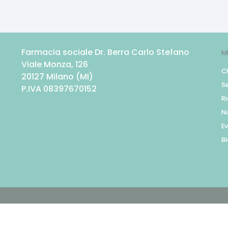
Farmacia sociale Dr. Berra Carlo Stefano
M
Viale Monza, 126
C
20127
Milano
(
MI
)
Se
P.IVA
08397670152
R
N
Ev
B
© Ecommerce Farmacie