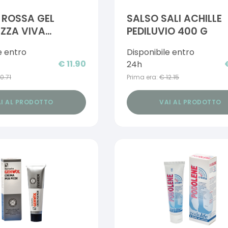
E ROSSA GEL
SALSO SALI ACHILLE
ZZA VIVA
PEDILUVIO 400 G
ICA 50 ML
e entro
Disponibile entro
€
11.90
24h
10.71
Prima era:
€
12.15
I AL PRODOTTO
VAI AL PRODOTTO