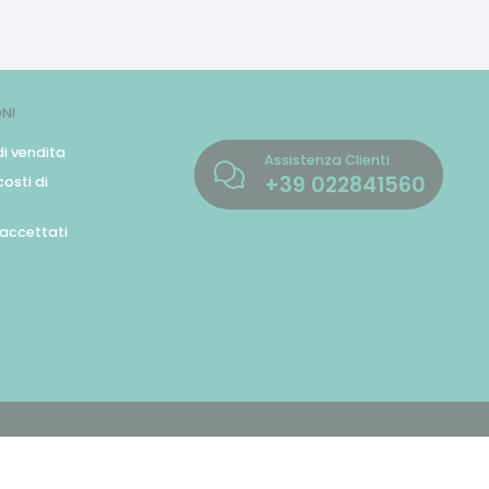
NI
di vendita
Assistenza Clienti
+39
022841560
osti di
accettati