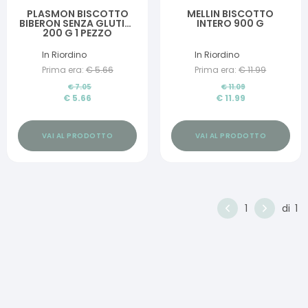
PLASMON BISCOTTO
MELLIN BISCOTTO
BIBERON SENZA GLUTINE
INTERO 900 G
200 G 1 PEZZO
In Riordino
In Riordino
Prima era:
€
5.66
Prima era:
€
11.99
€
7.05
€
11.09
€
5.66
€
11.99
VAI AL PRODOTTO
VAI AL PRODOTTO
1
di
1