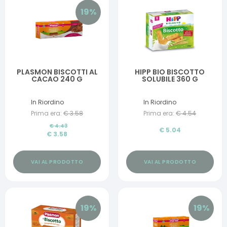
19
%
PLASMON BISCOTTI AL
HIPP BIO BISCOTTO
CACAO 240 G
SOLUBILE 360 G
In Riordino
In Riordino
Prima era:
€
3.58
Prima era:
€
4.54
€
4.43
€
5.04
€
3.58
VAI AL PRODOTTO
VAI AL PRODOTTO
19
%
19
%