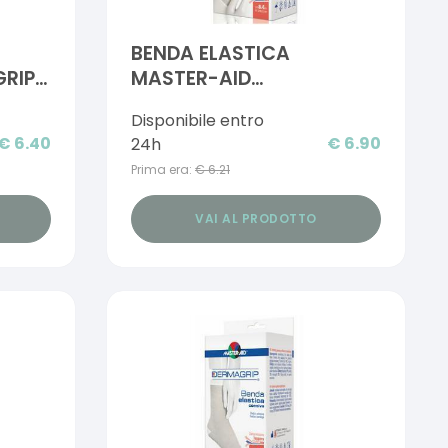
BENDA ELASTICA
RIP
MASTER-AID
STRETCHROLL 10X4
Disponibile entro
€
6.40
€
6.90
24h
Prima era:
€
6.21
VAI AL PRODOTTO