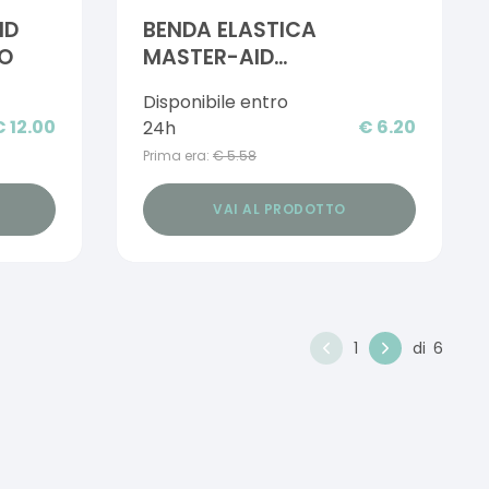
ID
BENDA ELASTICA
ZO
MASTER-AID
STRETCHROLL 8X4
Disponibile entro
€
12.00
€
6.20
24h
Prima era:
€
5.58
VAI AL PRODOTTO
1
di
6