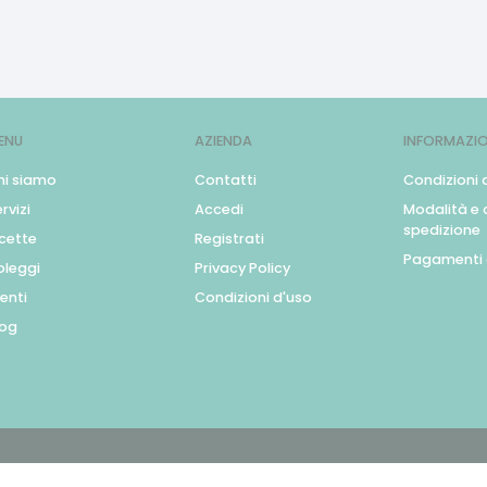
ENU
AZIENDA
INFORMAZIO
hi siamo
Contatti
Condizioni 
rvizi
Accedi
Modalità e c
spedizione
icette
Registrati
Pagamenti 
oleggi
Privacy Policy
enti
Condizioni d'uso
log