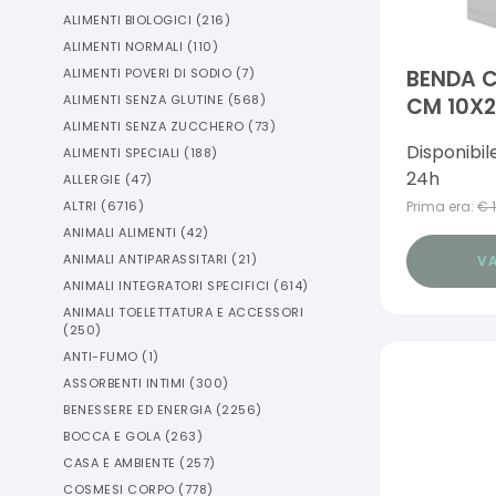
ALIMENTI BIOLOGICI
(
216
)
ALIMENTI NORMALI
(
110
)
ALIMENTI POVERI DI SODIO
(
7
)
BENDA C
ALIMENTI SENZA GLUTINE
(
568
)
CM 10X2
ALIMENTI SENZA ZUCCHERO
(
73
)
Disponibil
ALIMENTI SPECIALI
(
188
)
24h
ALLERGIE
(
47
)
ALTRI
(
6716
)
Prima era:
€
ANIMALI ALIMENTI
(
42
)
ANIMALI ANTIPARASSITARI
(
21
)
VA
ANIMALI INTEGRATORI SPECIFICI
(
614
)
ANIMALI TOELETTATURA E ACCESSORI
(
250
)
ANTI-FUMO
(
1
)
ASSORBENTI INTIMI
(
300
)
BENESSERE ED ENERGIA
(
2256
)
BOCCA E GOLA
(
263
)
CASA E AMBIENTE
(
257
)
COSMESI CORPO
(
778
)