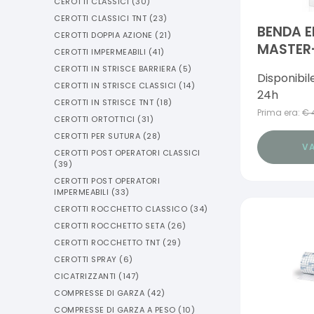
CEROTTI CLASSICI
(
30
)
CEROTTI CLASSICI TNT
(
23
)
BENDA E
CEROTTI DOPPIA AZIONE
(
21
)
MASTER
CEROTTI IMPERMEABILI
(
41
)
4X4
CEROTTI IN STRISCE BARRIERA
(
5
)
Disponibil
CEROTTI IN STRISCE CLASSICI
(
14
)
24h
CEROTTI IN STRISCE TNT
(
18
)
Prima era:
€
CEROTTI ORTOTTICI
(
31
)
CEROTTI PER SUTURA
(
28
)
VA
CEROTTI POST OPERATORI CLASSICI
(
39
)
CEROTTI POST OPERATORI
IMPERMEABILI
(
33
)
CEROTTI ROCCHETTO CLASSICO
(
34
)
CEROTTI ROCCHETTO SETA
(
26
)
CEROTTI ROCCHETTO TNT
(
29
)
CEROTTI SPRAY
(
6
)
CICATRIZZANTI
(
147
)
COMPRESSE DI GARZA
(
42
)
COMPRESSE DI GARZA A PESO
(
10
)