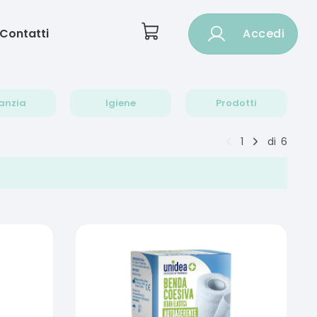
Contatti
Accedi
anzia
Igiene
Prodotti
1
di
6