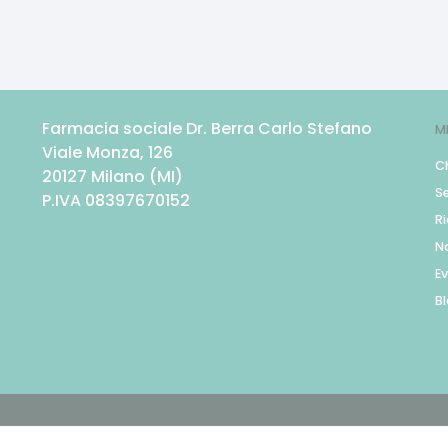
Farmacia sociale Dr. Berra Carlo Stefano
M
Viale Monza, 126
C
20127
Milano
(
MI
)
Se
P.IVA
08397670152
R
N
Ev
B
© Ecommerce Farmacie