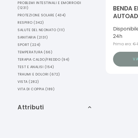
PROBLEMI INTESTINALI E EMORROIDI
BENDA E
(
1231
)
AUTOADE
PROTEZIONE SOLARE
(
434
)
FIX 10X
RESPIRO
(
342
)
Disponibil
SALUTE DEL NEONATO
(
111
)
24h
SANITARIA
(
2131
)
Prima era:
€
SPORT
(
224
)
TEMPERATURA
(
66
)
VA
TERAPIA CALDO/FREDDO
(
94
)
TEST E ANALISI
(
154
)
TRAUMI E DOLORI
(
672
)
VISTA
(
282
)
VITA DI COPPIA
(
189
)
Attributi