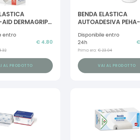
LASTICA
BENDA ELASTICA
-AID DERMAGRIP
AUTOADESIVA PEHA
10X2000CM
e entro
Disponibile entro
€
4.80
24h
4.32
Prima era:
€
23.04
I AL PRODOTTO
VAI AL PRODOTTO