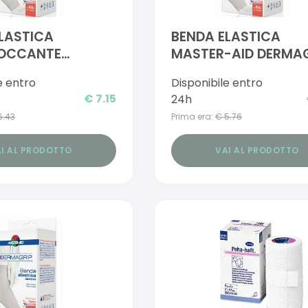
LASTICA
BENDA ELASTICA
OCCANTE
MASTER-AID DERMAG
-AID DERMAGRIP
8X4
e entro
Disponibile entro
€
7.15
24h
6.43
Prima era:
€
5.76
I AL PRODOTTO
VAI AL PRODOTTO