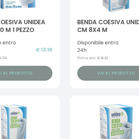
OESIVA UNIDEA
BENDA COESIVA UNI
0 M 1 PEZZO
CM 8X4 M
e entro
Disponibile entro
€
13.10
24h
11.79
Prima era:
€
5.31
I AL PRODOTTO
VAI AL PRODOTTO