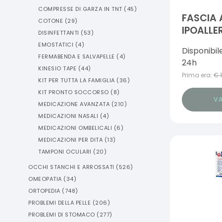
COMPRESSE DI GARZA IN TNT
(
45
)
FASCIA
COTONE
(
29
)
IPOALLE
DISINFETTANTI
(
53
)
FIXOMUL
EMOSTATICI
(
4
)
Disponibil
FISSAGG
FERMABENDA E SALVAPELLE
(
4
)
24h
X 5 CM
KINESIO TAPE
(
44
)
Prima era:
€
KIT PER TUTTA LA FAMIGLIA
(
36
)
KIT PRONTO SOCCORSO
(
8
)
VA
MEDICAZIONE AVANZATA
(
210
)
MEDICAZIONI NASALI
(
4
)
MEDICAZIONI OMBELICALI
(
6
)
MEDICAZIONI PER DITA
(
13
)
TAMPONI OCULARI
(
20
)
OCCHI STANCHI E ARROSSATI
(
526
)
OMEOPATIA
(
34
)
ORTOPEDIA
(
748
)
PROBLEMI DELLA PELLE
(
206
)
PROBLEMI DI STOMACO
(
277
)