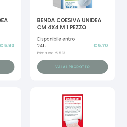
DEA
BENDA COESIVA UNIDEA
CM 4X4 M 1 PEZZO
Disponibile entro
€
5.90
€
5.70
24h
Prima era:
€
5.13
VAI AL PRODOTTO