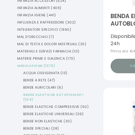
INFANZIA ACCESSORI
(
524
)
INFANZIA ALIMENTI
(
409
)
BENDA E
INFANZIA IGIENE
(
441
)
AUTOBL
INFLUENZA E RAFFREDDORE
(
302
)
INTEGRATORI SPECIFICI
(
1990
)
MASTER
Disponibil
MAL D'ORECCHIO
(
7
)
10X4
24h
MAL DI TESTA E DOLORI MESTRUALI
(
25
)
Prima era:
€
MATERIALI E SERVIZI FARMACIA
(
10
)
MATERIE PRIME E GALENICA
(
173
)
VA
MEDICAZIONE
(
1379
)
ACQUA OSSIGENATA
(
13
)
BENDE A RETE
(
47
)
BENDE AURICOLARI
(
6
)
BENDE ELASTICHE AUTOFISSANTI
(
104
)
BENDE ELASTICHE COMPRESSIVE
(
62
)
BENDE ELASTICHE UNIVERSALI
(
36
)
BENDE NON ELASTICHE
(
30
)
BENDE SPECIALI
(
28
)