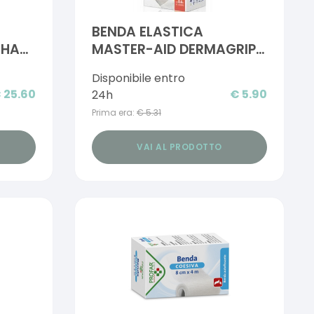
BENDA ELASTICA
-HAFT
MASTER-AID DERMAGRIP
6X4
Disponibile entro
€
25.60
€
5.90
24h
Prima era:
€
5.31
VAI AL PRODOTTO