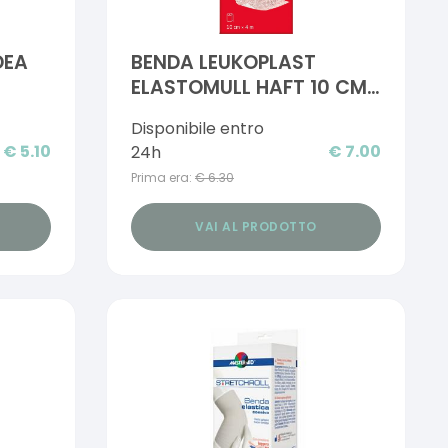
DEA
BENDA LEUKOPLAST
ELASTOMULL HAFT 10 CM
X 4 M
Disponibile entro
€
5.10
€
7.00
24h
Prima era:
€
6.30
VAI AL PRODOTTO