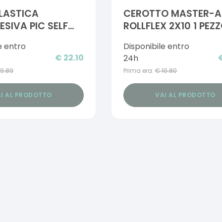
LASTICA
CEROTTO MASTER-A
SIVA PIC SELF
ROLLFLEX 2X10 1 PEZ
20CM FUSTELLA
e entro
Disponibile entro
€
22.10
24h
19.89
Prima era:
€
10.80
I AL PRODOTTO
VAI AL PRODOTTO