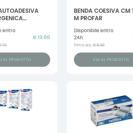
 AUTOADESIVA
BENDA COESIVA CM 
RGENICA
M PROFAR
L STRETCH PER
e entro
Disponibile entro
IO CATETERI M 5
€
13.00
24h
11.70
Prima era:
€
5.30
I AL PRODOTTO
VAI AL PRODOTTO