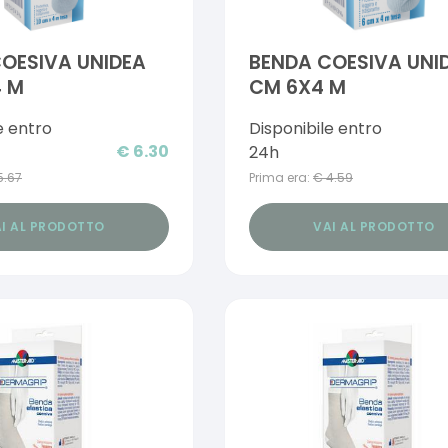
OESIVA UNIDEA
BENDA COESIVA UNI
4 M
CM 6X4 M
e entro
Disponibile entro
€
6.30
24h
5.67
Prima era:
€
4.59
I AL PRODOTTO
VAI AL PRODOTTO