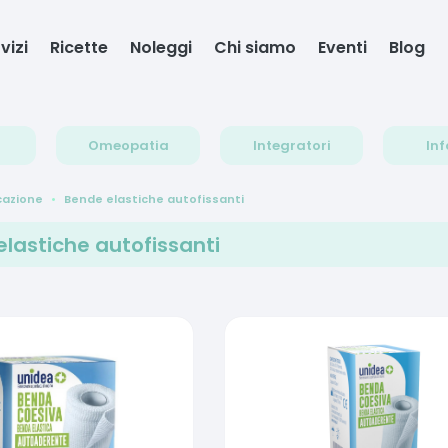
vizi
Ricette
Noleggi
Chi siamo
Eventi
Blog
Omeopatia
Integratori
Inf
cazione
Bende elastiche autofissanti
lastiche autofissanti