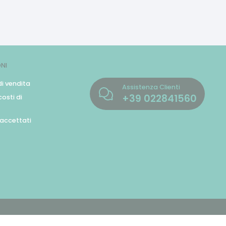
NI
di vendita
Assistenza Clienti
+39
022841560
osti di
accettati