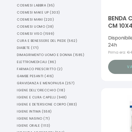
COSMESI LABBRA
(
95
)
COSMESI MAKE UP
(
303
)
BENDA C
COSMESI MANI
(
220
)
CM 10X
COSMESI UOMO
(
38
)
COSMESI VISO
(
1599
)
Disponibil
CURA E BENESSERE DEL PIEDE
(
562
)
24h
DIABETE
(
171
)
Prima era:
€
DIMAGRIMENTO UOMO E DONNA
(
1585
)
ELETTROMEDICALI
(
86
)
VA
FARMACO PRESCRITTO
(
2
)
GAMBE PESANTI
(
416
)
GRAVIDANZA E MENOPAUSA
(
257
)
IGIENE DELL'ORECCHIO
(
118
)
IGIENE E CURA CAPELLI
(
948
)
IGIENE E DETERSIONE CORPO
(
883
)
IGIENE INTIMA
(
558
)
IGIENE NASINO
(
71
)
IGIENE ORALE
(
1113
)