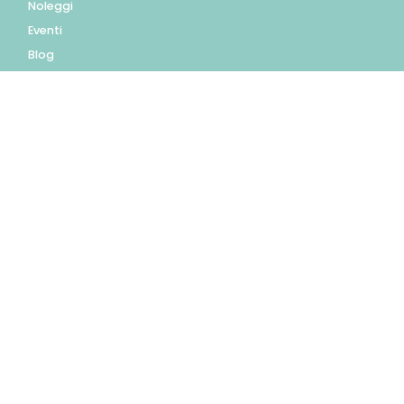
Noleggi
Eventi
Blog
AZIENDA
Contatti
Accedi
Registrati
Privacy Policy
Condizioni d'uso
INFORMAZIONI
Condizioni di vendita
Modalità e costi di
spedizione
Pagamenti accettati