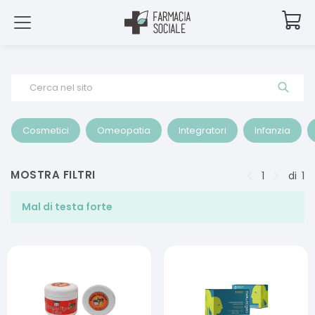
Cerca nel sito
Cosmetici
Omeopatia
Integratori
Infanzia
MOSTRA FILTRI
1
di
1
Mal di testa forte