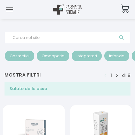
Cerca nel sito
Cosmetici
Omeopatia
Integratori
Infanzia
MOSTRA FILTRI
1
di
9
Salute delle ossa