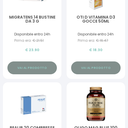
MIGRATENS 14 BUSTINE
OTI D VITAMINA D3
DA 3 G
GOCCE 50ML
Disponibile entro 24h
Disponibile entro 24h
Prima era:
€
21.51
Prima era:
€
16.47
€
23.90
€
18.30
VAI AL PRODOTTO
VAI AL PRODOTTO
PEALIP 20 COMPRESSE
OLIGO MAG PLUS 100