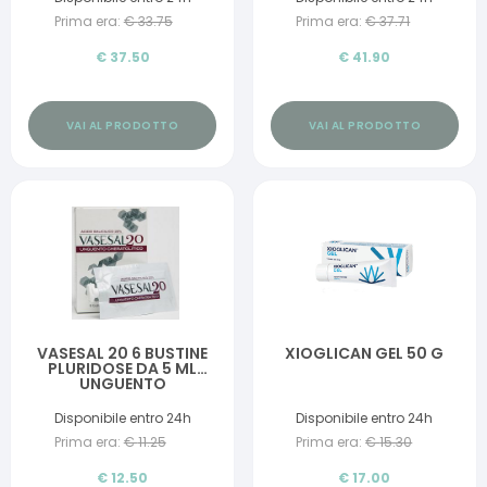
Prima era:
€
33.75
Prima era:
€
37.71
€
37.50
€
41.90
VAI AL PRODOTTO
VAI AL PRODOTTO
VASESAL 20 6 BUSTINE
XIOGLICAN GEL 50 G
PLURIDOSE DA 5 ML
UNGUENTO
CHERATOLITICO
Disponibile entro 24h
Disponibile entro 24h
Prima era:
€
11.25
Prima era:
€
15.30
€
12.50
€
17.00