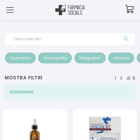
Cerca nel sito
Cosmetici
Omeopatia
Integratori
Infanzia
MOSTRA FILTRI
1
di
6
Schiarenti