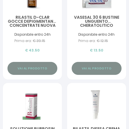
RILASTIL D-CLAR
VASESAL 30 6 BUSTINE
GOCCE DEPIGMENTANTI
UNGUENTO
CONCENTRATE NUOVA
CHERATOLITICO
FORMULA 30 ML
Disponibile entro 24h
Disponibile entro 24h
Prima era:
€
39.15
Prima era:
€
12.15
€
43.50
€
13.50
VAI AL PRODOTTO
VAI AL PRODOTTO
SOLUZIONE RUBROSIN
RILASTIL DIFESA CREMA