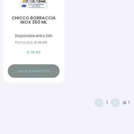
CHICCO BORRACCIA
INOX 350 ML
Disponibile entro 24h
Prima era:
€
16.65
€
18.50
VAI AL PRODOTTO
1
di
1