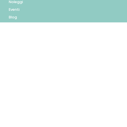
Noleggi
Eventi
Blog
AZIENDA
Contatti
Accedi
Registrati
Privacy Policy
Condizioni d'uso
INFORMAZIONI
Condizioni di vendita
Modalità e costi di
spedizione
Pagamenti accettati