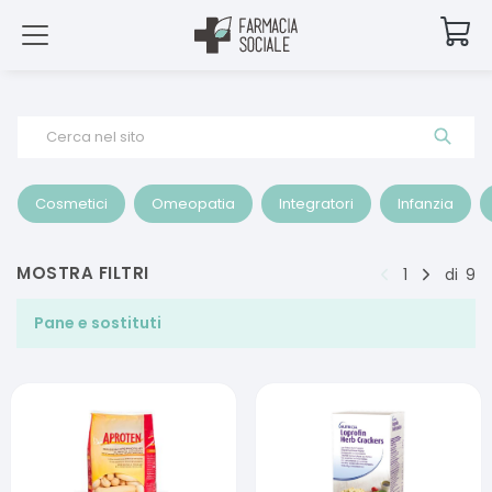
Cerca nel sito
Cosmetici
Omeopatia
Integratori
Infanzia
MOSTRA FILTRI
1
di
9
Pane e sostituti