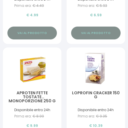
Prima era:
€
4.49
Prima era:
€
5.93
€
4.99
€
6.59
VAI AL PRODOTTO
VAI AL PRODOTTO
APROTEN FETTE
LOPROFIN CRACKER 150
TOSTATE
G
MONOPORZIONE 250 G
Disponibile entro 24h
Disponibile entro 24h
Prima era:
€
8.99
Prima era:
€
9.35
€
9.99
€
10.39