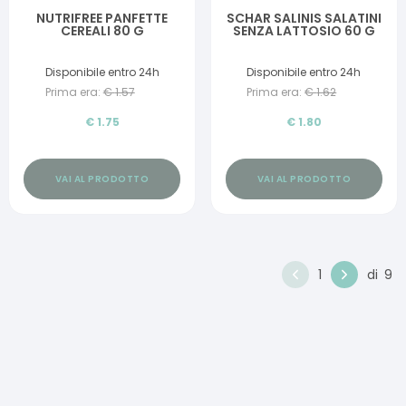
NUTRIFREE PANFETTE
SCHAR SALINIS SALATINI
CEREALI 80 G
SENZA LATTOSIO 60 G
Disponibile entro 24h
Disponibile entro 24h
Prima era:
€
1.57
Prima era:
€
1.62
€
1.75
€
1.80
VAI AL PRODOTTO
VAI AL PRODOTTO
1
di
9