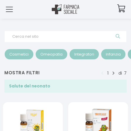
Cerca nel sito
Cosmetici
Omeopatia
Integratori
Infanzia
MOSTRA FILTRI
1
di
7
Salute del neonato