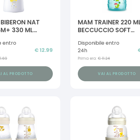
BIBERON NAT
MAM TRAINER 220 M
 6M+ 330 ML
BECCUCCIO SOFT
SILICONE NEUTRO
e entro
Disponibile entro
€
12.99
24h
11.69
Prima era:
€
11.24
I AL PRODOTTO
VAI AL PRODOTTO