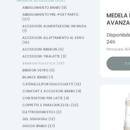
INFANZIA ACCESSORI
(
524
)
ABBIGLIAMENTO BIMBO
(
8
)
MEDELA 
ABBIGLIAMENTO PRE-POST PARTO
(
27
)
AVANZAT
ACCESSORI ALIMENTAZIONE INFANZIA
PEZZO
(
1
)
Disponibil
ACCESSORI ALLATTAMENTO AL SENO
24h
(
16
)
Prima era:
€
ACCESSORI BIBERON
(
5
)
ACCESSORI TIRALATTE
(
3
)
VA
BIBERON PLASTICA
(
30
)
BIBERON VETRO
(
5
)
BILANCE BIMBO
(
1
)
CATENELLE/PORTASUCCHIETTI
(
13
)
COMFORT E ACCESSORI BIMBO
(
4
)
CONTENITORI PER LATTE
(
4
)
COPPETTE E PARACAPEZZOLI
(
22
)
ELETTRODOMESTICI
(
2
)
GEL GENGIVALI
(
12
)
GIOCHI BIMBO
(
27
)