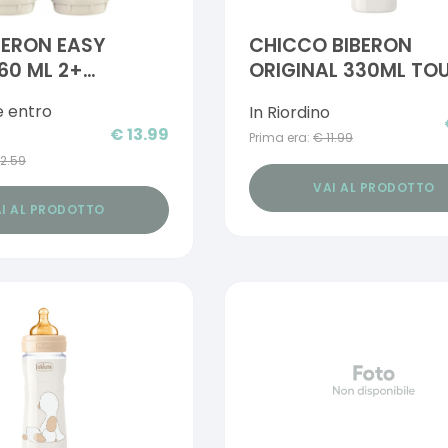
BERON EASY
CHICCO BIBERON
60 ML 2+
ORIGINAL 330ML TO
LLA 2 NEUTRO
REGULAR BOY CON
e entro
In Riordino
TETTARELLA IN CAUC
€
13.99
Prima era:
€
11.99
12.59
VAI AL PRODOTTO
I AL PRODOTTO