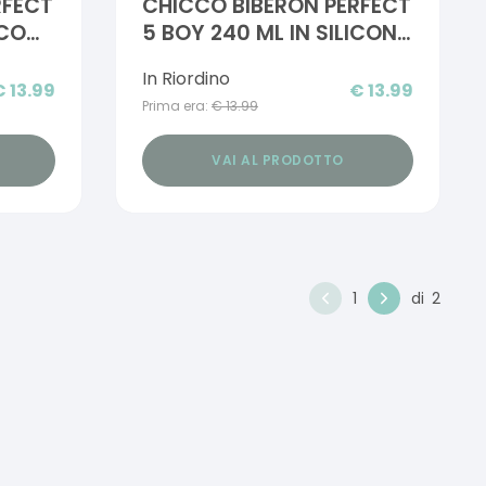
RFECT
CHICCO BIBERON PERFECT
ICONE
5 BOY 240 ML IN SILICONE
2 FORI
In Riordino
€
13.99
€
13.99
Prima era:
€
13.99
VAI AL PRODOTTO
1
di
2