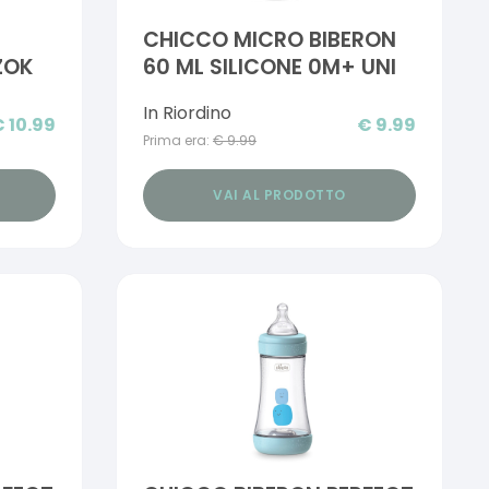
CHICCO MICRO BIBERON
ZZOK
60 ML SILICONE 0M+ UNI
In Riordino
€
10.99
€
9.99
Prima era:
€
9.99
VAI AL PRODOTTO