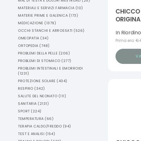
MAL DI TESTA E DOLORI MESTRUALI
(
25
)
MATERIALI E SERVIZI FARMACIA
(
10
)
CHICCO
MATERIE PRIME E GALENICA
(
173
)
ORIGINA
MEDICAZIONE
(
1379
)
REGULAR
OCCHI STANCHI E ARROSSATI
(
526
)
In Riordino
TETTARE
OMEOPATIA
(
34
)
Prima era:
€
ORTOPEDIA
(
748
)
PROBLEMI DELLA PELLE
(
206
)
VA
PROBLEMI DI STOMACO
(
277
)
PROBLEMI INTESTINALI E EMORROIDI
(
1231
)
PROTEZIONE SOLARE
(
434
)
RESPIRO
(
342
)
SALUTE DEL NEONATO
(
111
)
SANITARIA
(
2131
)
SPORT
(
224
)
TEMPERATURA
(
66
)
TERAPIA CALDO/FREDDO
(
94
)
TEST E ANALISI
(
154
)