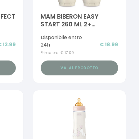
RFECT
MAM BIBERON EASY
START 260 ML 2+
TETTARELLA 2 NEUTRO 2
Disponibile entro
PEZZI
€
13.99
€
18.99
24h
Prima era:
€
17.09
VAI AL PRODOTTO