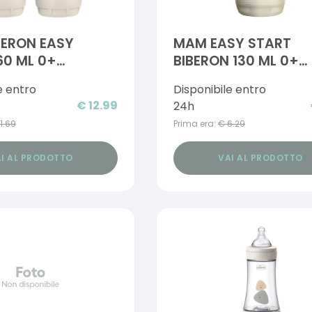
BERON EASY
MAM EASY START
60 ML 0+
BIBERON 130 ML 0+
LLA 1 NEUTRO
TETTARELLA 0+ ORIG
e entro
Disponibile entro
START BIO-CIRCOLA
€
12.99
24h
11.69
Prima era:
€
6.29
I AL PRODOTTO
VAI AL PRODOTTO