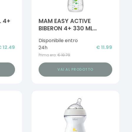
L 4+
MAM EASY ACTIVE
BIBERON 4+ 330 ML
TETTARELLA 3 NEUTRO
Disponibile entro
€
12.49
€
11.99
24h
Prima era:
€
10.79
VAI AL PRODOTTO