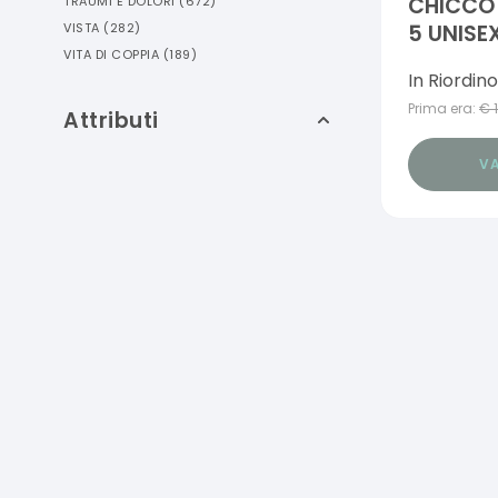
CHICCO 
TRAUMI E DOLORI
(
672
)
5 UNISE
VISTA
(
282
)
VITA DI COPPIA
(
189
)
SILICONE
In Riordino
Prima era:
€
Attributi
VA