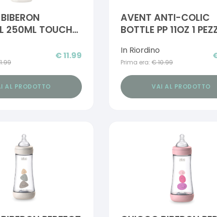
 BIBERON
AVENT ANTI-COLIC
L 250ML TOUCH
BOTTLE PP 11OZ 1 PE
 UNISEX CON
In Riordino
LLA IN CAUCCIU'
€
11.99
11.99
Prima era:
€
10.99
I AL PRODOTTO
VAI AL PRODOTTO