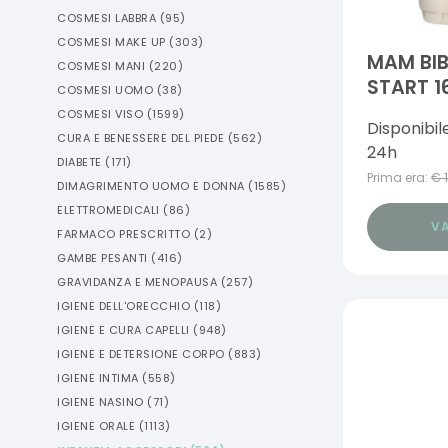
COSMESI LABBRA
(
95
)
COSMESI MAKE UP
(
303
)
MAM BI
COSMESI MANI
(
220
)
START 1
COSMESI UOMO
(
38
)
TETTARE
COSMESI VISO
(
1599
)
Disponibil
CURA E BENESSERE DEL PIEDE
(
562
)
24h
DIABETE
(
171
)
Prima era:
€
DIMAGRIMENTO UOMO E DONNA
(
1585
)
ELETTROMEDICALI
(
86
)
VA
FARMACO PRESCRITTO
(
2
)
GAMBE PESANTI
(
416
)
GRAVIDANZA E MENOPAUSA
(
257
)
IGIENE DELL'ORECCHIO
(
118
)
IGIENE E CURA CAPELLI
(
948
)
IGIENE E DETERSIONE CORPO
(
883
)
IGIENE INTIMA
(
558
)
IGIENE NASINO
(
71
)
IGIENE ORALE
(
1113
)