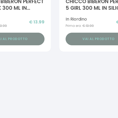
BIBERON PERFECT
CHICCO BIBERON PE
X 300 ML IN
5 GIRL 300 ML IN SIL
 3 FORI
3 FORI
In Riordino
€
13.99
13.99
Prima era:
€
13.99
I AL PRODOTTO
VAI AL PRODOTTO