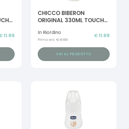
CHICCO BIBERON
UCH
ORIGINAL 330ML TOUCH
REGULAR GIRL CON
In Riordino
CIU'
TETTARELLA IN CAUCCIU'
€
11.99
€
11.99
Prima era:
€
11.99
VAI AL PRODOTTO