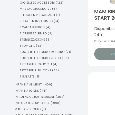
GIOIELLI ED ACCESSORI
(
122
)
MASSAGGIAGENGIVE
(
8
)
MAM BI
PELUCHES RISCALDANTI
(
1
)
START 2
RELAX E NANNA BIMBO
(
14
)
TETTARE
SCALDA BIBERON
(
4
)
Disponibil
SICUREZZA BIMBO
(
9
)
24h
STERILIZZAZIONE
(
5
)
Prima era:
€
STOVIGLIE
(
53
)
SUCCHIETTI SCUDO MORBIDO
(
21
)
VA
SUCCHIETTI SCUDO RIGIDO
(
68
)
TETTARELLE CAUCCIU
(
4
)
TETTARELLE SILICONE
(
24
)
TIRALATTE
(
11
)
INFANZIA ALIMENTI
(
409
)
INFANZIA IGIENE
(
441
)
INFLUENZA E RAFFREDDORE
(
302
)
INTEGRATORI SPECIFICI
(
1990
)
MAL D'ORECCHIO
(
7
)