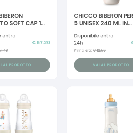
BIBERON
CHICCO BIBERON PE
O SOFT CAP 1
5 UNISEX 240 ML IN
SILICONE 2 FORI
e entro
Disponibile entro
€
57.20
24h
51.48
Prima era:
€
12.59
I AL PRODOTTO
VAI AL PRODOTTO