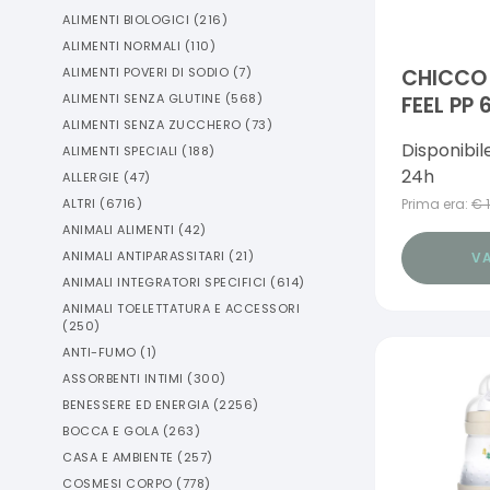
ALIMENTI BIOLOGICI
(
216
)
ALIMENTI NORMALI
(
110
)
ALIMENTI POVERI DI SODIO
(
7
)
CHICCO 
ALIMENTI SENZA GLUTINE
(
568
)
FEEL PP
ALIMENTI SENZA ZUCCHERO
(
73
)
UNISEX
Disponibil
ALIMENTI SPECIALI
(
188
)
24h
ALLERGIE
(
47
)
ALTRI
(
6716
)
Prima era:
€
ANIMALI ALIMENTI
(
42
)
ANIMALI ANTIPARASSITARI
(
21
)
VA
ANIMALI INTEGRATORI SPECIFICI
(
614
)
ANIMALI TOELETTATURA E ACCESSORI
(
250
)
ANTI-FUMO
(
1
)
ASSORBENTI INTIMI
(
300
)
BENESSERE ED ENERGIA
(
2256
)
BOCCA E GOLA
(
263
)
CASA E AMBIENTE
(
257
)
COSMESI CORPO
(
778
)