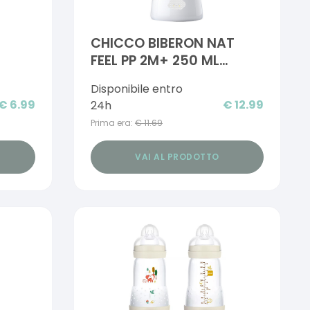
CHICCO BIBERON NAT
FEEL PP 2M+ 250 ML
INAL
UNISEX
Disponibile entro
RE
€
6.99
€
12.99
24h
Prima era:
€
11.69
VAI AL PRODOTTO