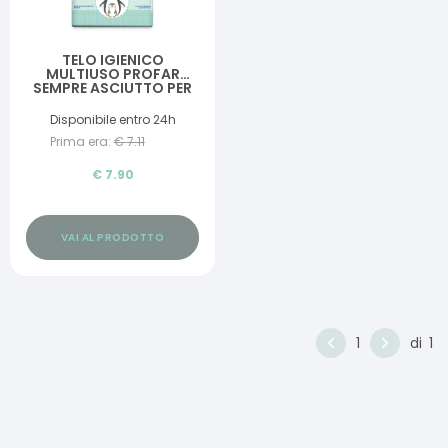
TELO IGIENICO
MULTIUSO PROFAR
SEMPRE ASCIUTTO PER
NEONATI E BAMBINI
60X60CM 10 PEZZI
Disponibile entro 24h
Prima era:
€
7.11
€
7.90
VAI AL PRODOTTO
1
di
1