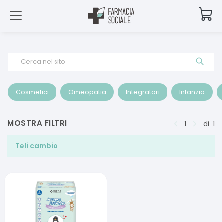
Cerca nel sito
Cosmetici
Omeopatia
Integratori
Infanzia
MOSTRA FILTRI
1
di
1
Teli cambio