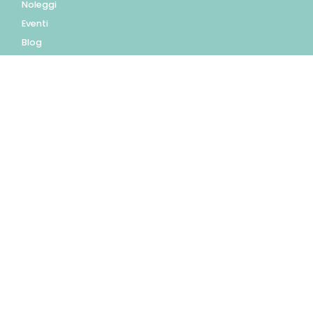
Noleggi
Eventi
Blog
AZIENDA
Contatti
Accedi
Registrati
Privacy Policy
Condizioni d'uso
INFORMAZIONI
Condizioni di vendita
Modalità e costi di
spedizione
Pagamenti accettati