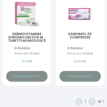
DERMOVITAMINA
KANDIMOL 20
GYNOMICOBLOCK M 8
COMPRESSE
TUBETTI MONODOSE 5
ML
In Riordino
In Riordino
Prima era:
€
11.50
Prima era:
€
22.41
€
11.50
€
24.90
VAI AL PRODOTTO
VAI AL PRODOTTO
1
di
1