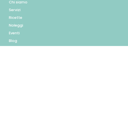
Chi siamo
Servizi
Ricette
Noleggi
Eventi
Blog
AZIENDA
Contatti
Accedi
Registrati
Privacy Policy
Condizioni d'uso
INFORMAZIONI
Condizioni di vendita
Modalità e costi di
spedizione